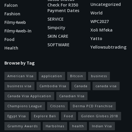
Uncategorized
Check For R350
Falcon
Payment Dates
World
Fashion
SERVICE
WPC2027
Filmy4web
Simpcity
Xoli Mfeka
Filmy4web-In
SKIN CARE
Yatto
Food
SOFTWARE
Yellowsubtrading
Health
Browse by Tag
American Visa
application
Bitcoin
business
business visa
Cambodia Visa
Canada
canada visa
Canada Visa Application
Canadian Visa
Champions League
Citizens
Derma PCD Franchise
Egypt Visa
Explore Bali
Food
Golden Globes 2018
Grammy Awards
Harbolnas
health
Indian Visa