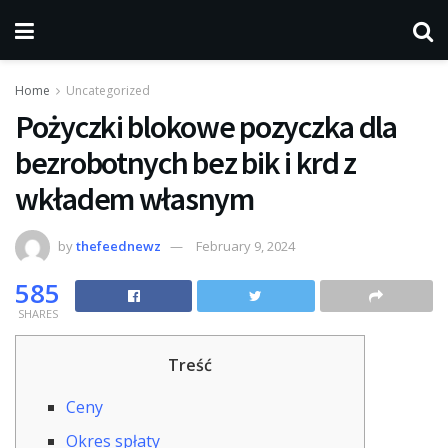
Home
Uncategorized
Pożyczki blokowe pozyczka dla
bezrobotnych bez bik i krd z
wkładem własnym
by
thefeednewz
February 9, 2024
585
SHARES
Treść
Ceny
Okres spłaty