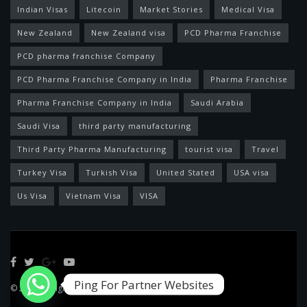
Indian Visas
Litecoin
Market Stories
Medical Visa
New Zealand
New Zealand visa
PCD Pharma Franchise
PCD pharma franchise Company
PCD Pharma Franchise Company in India
Pharma Franchise
Pharma Franchise Company in India
Saudi Arabia
Saudi Visa
third party manufacturing
Third Party Pharma Manufacturing
tourist visa
Travel
Turkey Visa
Turkish Visa
United Stated
USA visa
Us Visa
Vietnam Visa
VISA
Ping For Partner Websites
© 2022 Designed by
Feed News