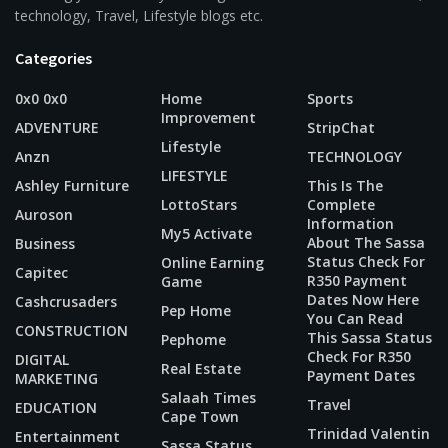
technology, Travel, Lifestyle blogs etc.
Categories
0x0 0x0
Home
Sports
Improvement
ADVENTURE
StripChat
Lifestyle
Anzn
TECHNOLOGY
LIFESTYLE
Ashley Furniture
This Is The
LottoStars
Complete
Auroson
Information
My5 Activate
About The Sassa
Business
Status Check For
Online Earning
Capitec
R350 Payment
Game
Dates Now Here
Cashcrusaders
Pep Home
You Can Read
CONSTRUCTION
This Sassa Status
Pephome
Check For R350
DIGITAL
Real Estate
Payment Dates
MARKETING
Salaah Times
Travel
EDUCATION
Cape Town
Trinidad Valentin
Entertainment
Sassa Status